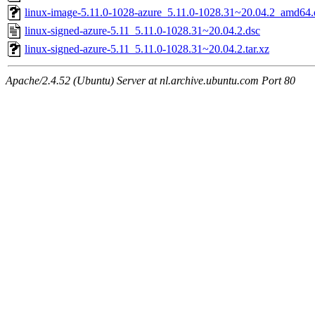
linux-image-5.11.0-1028-azure_5.11.0-1028.31~20.04.2_amd64.
linux-signed-azure-5.11_5.11.0-1028.31~20.04.2.dsc
linux-signed-azure-5.11_5.11.0-1028.31~20.04.2.tar.xz
Apache/2.4.52 (Ubuntu) Server at nl.archive.ubuntu.com Port 80