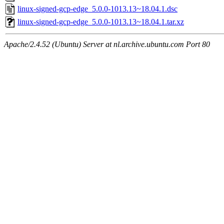
linux-signed-gcp-edge_5.0.0-1013.13~18.04.1.dsc
linux-signed-gcp-edge_5.0.0-1013.13~18.04.1.tar.xz
Apache/2.4.52 (Ubuntu) Server at nl.archive.ubuntu.com Port 80