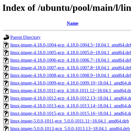
Index of /ubuntu/pool/main/l/li
Name
Parent Directory
linux-image-4.18.0-1004-gcp_4.18.0-1004.5~18.04.1_amd64.de
linux-image-4.18.0-1005-gcp_4.18.0-1005.6~18.04.1_amd64.de
linux-image-4.18.0-1006-gcp_4.18.0-1006.7~18.04.1_amd64.de
linux-image-4.18.0-1007-gcp_4.18.0-1007.8~18.04.1_amd64.de
linux-image-4.18.0-1008-gcp_4.18.0-1008.9~18.04.1_amd64.de
linux-image-4.18.0-1009-gcp_4.18.0-1009.10~18.04.1_amd64.d
linux-image-4.18.0-1011-gcp_4.18.0-1011.12~18.04.1_amd64.d
linux-image-4.18.0-1012-gcp_4.18.0-1012.13~18.04.1_amd64.d
linux-image-4.18.0-1013-gcp_4.18.0-1013.14~18.04.1_amd64.d
linux-image-4.18.0-1015-gcp_4.18.0-1015.16~18.04.1_amd64.d
linux-image-5.0.0-1011-gcp_5.0.0-1011.11~18.04.1_amd64.deb
linux-image-5.0.0-1013-gcp_5.0.0-1013.13~18.04.1_amd64.deb