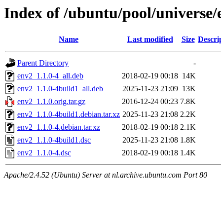
Index of /ubuntu/pool/universe/
Name
Last modified
Size
Descri
Parent Directory
-
env2_1.1.0-4_all.deb
2018-02-19 00:18
14K
env2_1.1.0-4build1_all.deb
2025-11-23 21:09
13K
env2_1.1.0.orig.tar.gz
2016-12-24 00:23
7.8K
env2_1.1.0-4build1.debian.tar.xz
2025-11-23 21:08
2.2K
env2_1.1.0-4.debian.tar.xz
2018-02-19 00:18
2.1K
env2_1.1.0-4build1.dsc
2025-11-23 21:08
1.8K
env2_1.1.0-4.dsc
2018-02-19 00:18
1.4K
Apache/2.4.52 (Ubuntu) Server at nl.archive.ubuntu.com Port 80