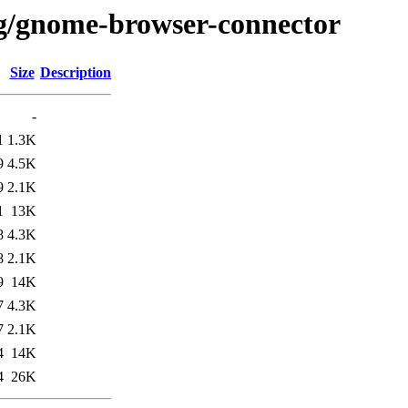
/g/gnome-browser-connector
Size
Description
-
1
1.3K
9
4.5K
9
2.1K
1
13K
8
4.3K
8
2.1K
9
14K
7
4.3K
7
2.1K
4
14K
4
26K