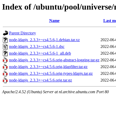
Index of /ubuntu/pool/universe/
Name
Last m
Parent Directory
node-ldapjs_2.3.3+~cs4.5.6-1.debian.tar.xz
2022-06-
node-ldapjs_2.3.3+~cs4.5.6-1.dsc
2022-06-
node-ldapjs_2.3.3+~cs4.5.6-1_all.deb
2022-06-
node-ldapjs_2.3.3+~cs4.5.6.orig-abstract-logging.tar.gz
2022-06-
node-ldapjs_2.3.3+~cs4.5.6.orig-ldapfilter.tar.gz
2022-06-
node-ldapjs_2.3.3+~cs4.5.6.orig-types-ldapjs.tar.gz
2022-06-
node-ldapjs_2.3.3+~cs4.5.6.orig.tar.gz
2022-06-
Apache/2.4.52 (Ubuntu) Server at nl.archive.ubuntu.com Port 80