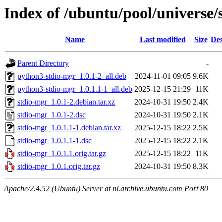
Index of /ubuntu/pool/universe/
Name
Last modified
Size
Des
Parent Directory
-
python3-stdio-mgr_1.0.1-2_all.deb
2024-11-01 09:05
9.6K
python3-stdio-mgr_1.0.1.1-1_all.deb
2025-12-15 21:29
11K
stdio-mgr_1.0.1-2.debian.tar.xz
2024-10-31 19:50
2.4K
stdio-mgr_1.0.1-2.dsc
2024-10-31 19:50
2.1K
stdio-mgr_1.0.1.1-1.debian.tar.xz
2025-12-15 18:22
2.5K
stdio-mgr_1.0.1.1-1.dsc
2025-12-15 18:22
2.1K
stdio-mgr_1.0.1.1.orig.tar.gz
2025-12-15 18:22
11K
stdio-mgr_1.0.1.orig.tar.gz
2024-10-31 19:50
8.3K
Apache/2.4.52 (Ubuntu) Server at nl.archive.ubuntu.com Port 80