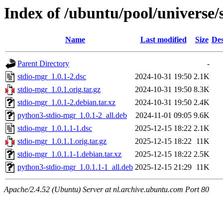
Index of /ubuntu/pool/universe/
Name
Last modified
Size
Des
Parent Directory
-
stdio-mgr_1.0.1-2.dsc
2024-10-31 19:50
2.1K
stdio-mgr_1.0.1.orig.tar.gz
2024-10-31 19:50
8.3K
stdio-mgr_1.0.1-2.debian.tar.xz
2024-10-31 19:50
2.4K
python3-stdio-mgr_1.0.1-2_all.deb
2024-11-01 09:05
9.6K
stdio-mgr_1.0.1.1-1.dsc
2025-12-15 18:22
2.1K
stdio-mgr_1.0.1.1.orig.tar.gz
2025-12-15 18:22
11K
stdio-mgr_1.0.1.1-1.debian.tar.xz
2025-12-15 18:22
2.5K
python3-stdio-mgr_1.0.1.1-1_all.deb
2025-12-15 21:29
11K
Apache/2.4.52 (Ubuntu) Server at nl.archive.ubuntu.com Port 80