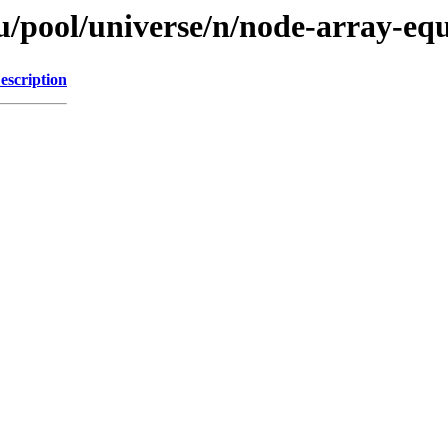
/pool/universe/n/node-array-eq
escription