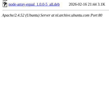
node-array-equal_1.0.0-5_all.deb
2026-02-16 21:44
3.1K
Apache/2.4.52 (Ubuntu) Server at nl.archive.ubuntu.com Port 80